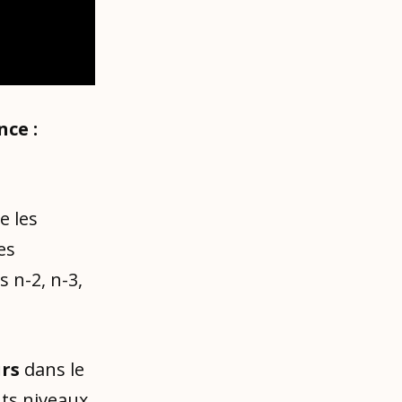
ce :
e les
es
 n-2, n-3,
urs
dans le
ts niveaux