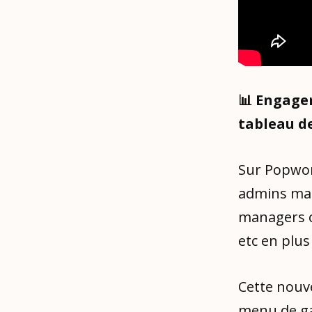
📊 Engage
tableau d
Sur Popwor
admins mai
managers on
etc en plus
Cette nouve
menu de ga