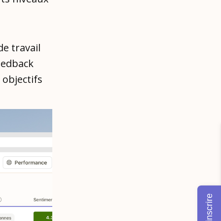
e travail
feedback
 objectifs
M'inscrire