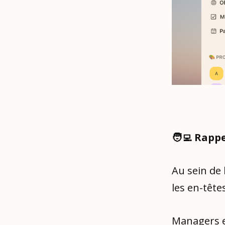
🧑‍💻 Rapp
Au sein de 
les en-tête
Managers e