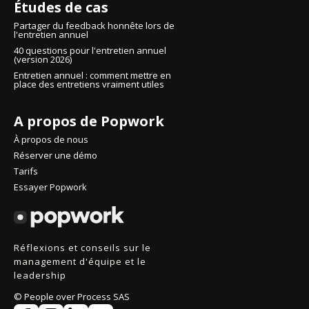
Études de cas
Partager du feedback honnête lors de
l'entretien annuel
40 questions pour l'entretien annuel
(version 2026)
Entretien annuel : comment mettre en
place des entretiens vraiment utiles
A propos de Popwork
À propos de nous
Réserver une démo
Continuer sans accepter
Tarifs
Salut c'est nous..
Essayer Popwork
les Cookies !
On a attendu d'être sûrs que le contenu de ce site vous intéresse
avant de vous déranger, mais on aimerait bien vous accompagner
Réflexions et conseils sur le
pendant votre visite...
management d'équipe et le
C'est OK pour vous ?
leadership
Lire la politique de confidentialité
© People over Process SAS