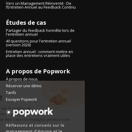
Vers un Management Réinventé : De
l’Entretien Annuel au Feedback Continu
Études de cas
Partager du feedback honnête lors de
l'entretien annuel
40 questions pour l'entretien annuel
(version 2026)
Entretien annuel : comment mettre en
place des entretiens vraiment utiles
A propos de Popwork
À propos de nous
Continuer sans accepter
Réserver une démo
Salut c'est nous..
Tarifs
les Cookies !
Essayer Popwork
On a attendu d'être sûrs que le contenu de
ce site vous intéresse avant de vous
déranger, mais on aimerait bien vous accompagner pendant votre
Réflexions et conseils sur le
visite...
management d'équipe et le