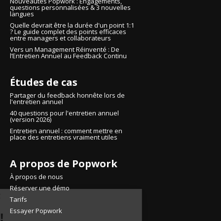
Nouveautés Popwork : Engagements,
questions personnalisées & 3 nouvelles
langues
Quelle devrait être la durée d'un point 1:1
? Le guide complet des points efficaces
entre managers et collaborateurs
Vers un Management Réinventé : De
l’Entretien Annuel au Feedback Continu
Études de cas
Partager du feedback honnête lors de
l'entretien annuel
40 questions pour l'entretien annuel
(version 2026)
Entretien annuel : comment mettre en
place des entretiens vraiment utiles
A propos de Popwork
À propos de nous
Continuer sans accepter
Réserver une démo
Salut c'est nous..
Tarifs
les Cookies !
Essayer Popwork