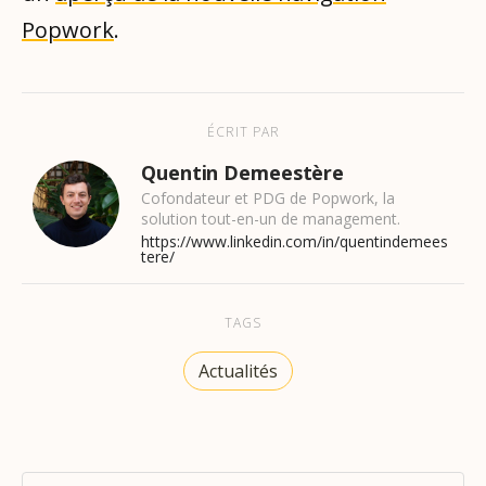
Popwork
.
ÉCRIT PAR
Quentin Demeestère
Cofondateur et PDG de Popwork, la
solution tout-en-un de management.
https://www.linkedin.com/in/quentindemees
tere/
TAGS
Actualités