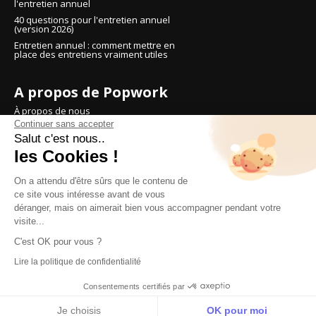
l'entretien annuel
40 questions pour l'entretien annuel
(version 2026)
Entretien annuel : comment mettre en
place des entretiens vraiment utiles
A propos de Popwork
À propos de nous
Continuer sans accepter
Réserver une démo
Salut c'est nous..
Tarifs
les Cookies !
Essayer Popwork
On a attendu d'être sûrs que le contenu de
ce site vous intéresse avant de vous
déranger, mais on aimerait bien vous accompagner pendant votre
Réflexions et conseils sur le
visite...
management d'équipe et le
C'est OK pour vous ?
leadership
Lire la politique de confidentialité
© People over Process SAS
Consentements certifiés par
Je choisis
OK pour moi
M'inscrire
Français