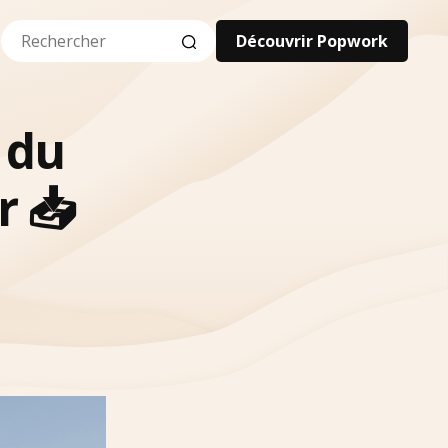
Découvrir Popwork
 du
r 📥