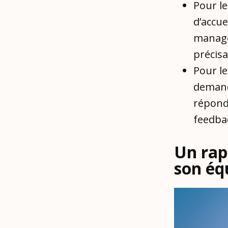
Pour le
d’accue
manage
précis
Pour le
demande
répondr
feedba
Un rap
son éq