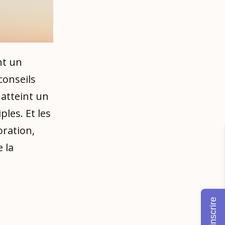
nt un
conseils
atteint un
les. Et les
oration,
 la
M'inscrire