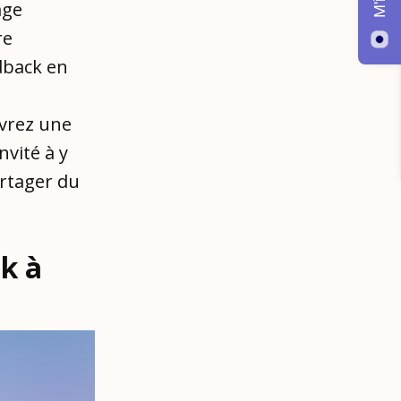
age
re
dback en
evrez une
vité à y
artager du
k à