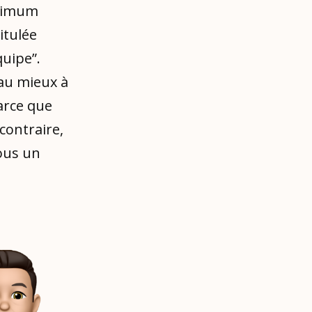
inimum
itulée
quipe”.
 au mieux à
parce que
contraire,
sous un