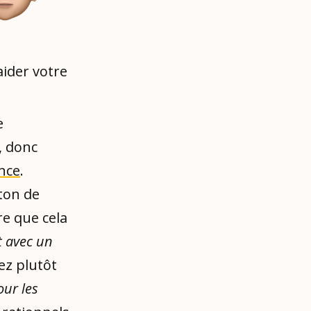
ider votre
e
, donc
ance
.
 ton de
re que cela
et avec un
yez plutôt
our les