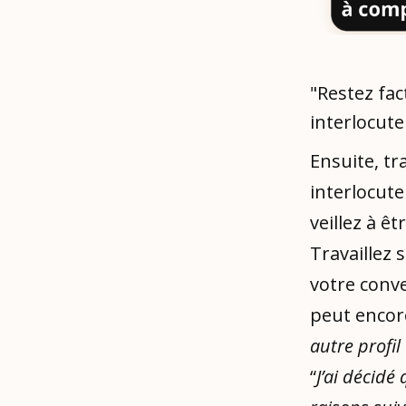
"Restez fa
interlocut
Ensuite, tr
interlocute
veillez à êt
Travaillez 
votre conve
peut encor
autre profil
“
J’ai décidé 