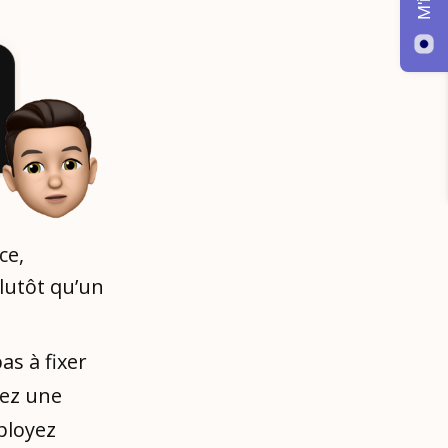
ce,
plutôt qu’un
as à fixer
yez une
ployez