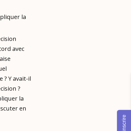
pliquer la
cision
cord avec
aise
uel
 ? Y avait-il
cision ?
liquer la
iscuter en
M'inscrire