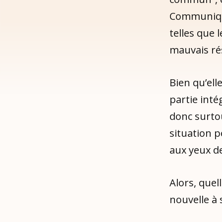
Communique
telles que 
mauvais rés
Bien qu’ell
partie inté
donc surtou
situation p
aux yeux d
Alors, quel
nouvelle à 