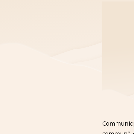
Communique
commun”, e