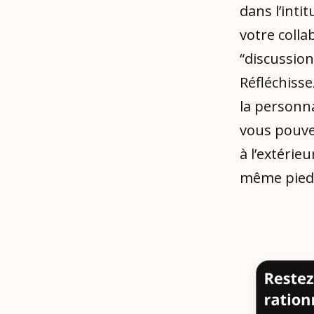
dans l’int
votre colla
“discussion
Réfléchiss
la personna
vous pouvez
à l’extérie
même pied d