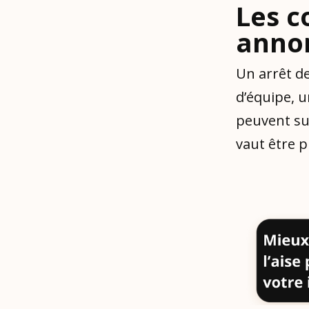
Les c
anno
Un arrêt d
d’équipe, 
peuvent su
vaut être p