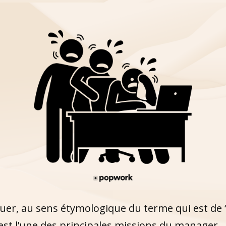
r, au sens étymologique du terme qui est de 
st l’une des principales missions du manager.