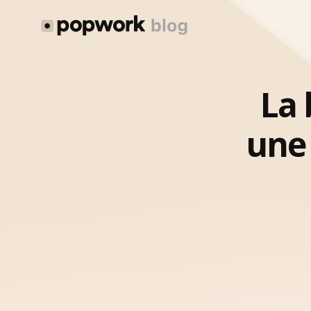
La 
une