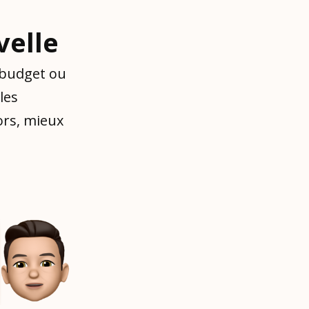
elle
 budget ou
les
ors, mieux