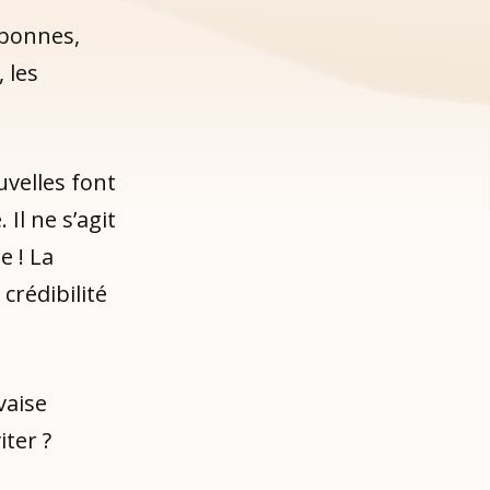
 bonnes,
 les
uvelles font
Il ne s’agit
e ! La
crédibilité
vaise
iter ?