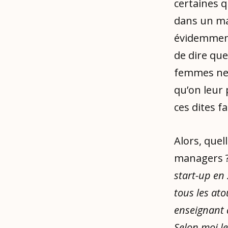
certaines 
dans un ma
évidemment 
de dire qu
femmes ne 
qu’on leur
ces dites fa
Alors, quel
managers ?
start-up en 
tous les ato
enseignant 
Selon moi le