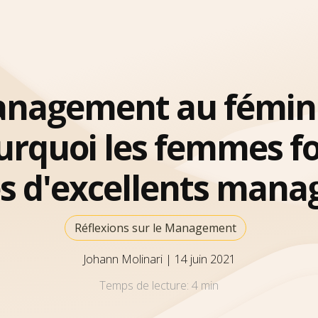
nagement au fémini
urquoi les femmes fo
es d'excellents mana
Réflexions sur le Management
Johann Molinari
|
14 juin 2021
Temps de lecture:
4 min