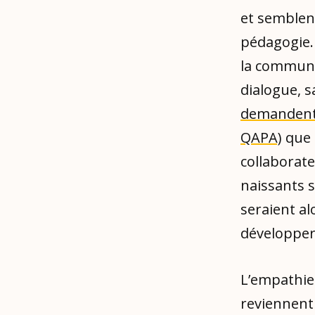
et semblent
pédagogie. 
la communic
dialogue, 
demandent 
QAPA)
que 
collaborate
naissants 
seraient al
développer l
L’empathie
reviennent 