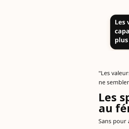
"Les valeur
ne semblen
Les s
au fé
Sans pour 