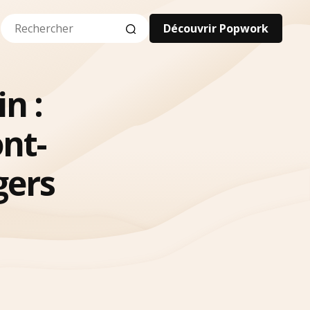
Découvrir Popwork
n :
nt-
gers