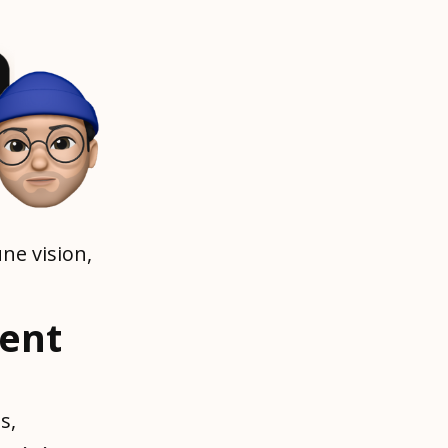
une vision,
ment
s,