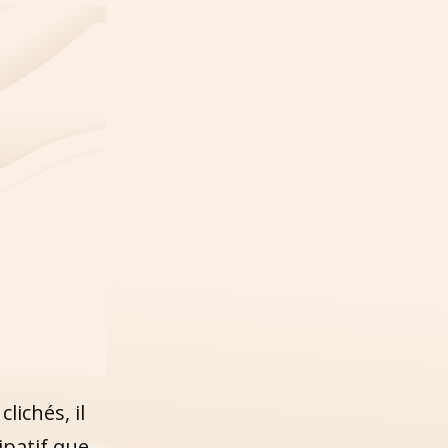
lichés, il
ipatif que