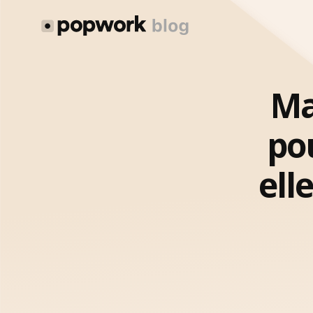
Ma
po
ell