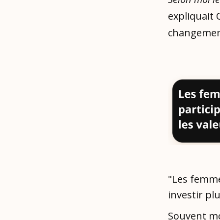
expliquait 
changement
"Les femme
investir pl
Souvent mo