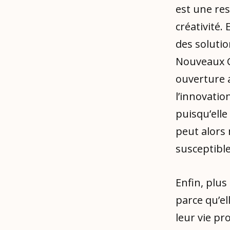
est une res
créativité. 
des solutio
Nouveaux C
ouverture a
l’innovatio
puisqu’ell
peut alors
susceptibl
Enfin, plu
parce qu’el
leur vie pr