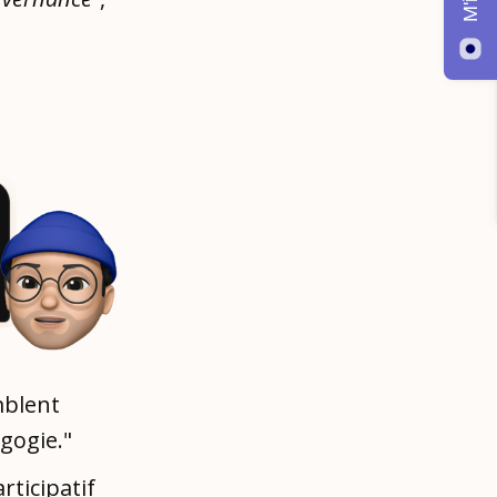
mblent
agogie."
rticipatif