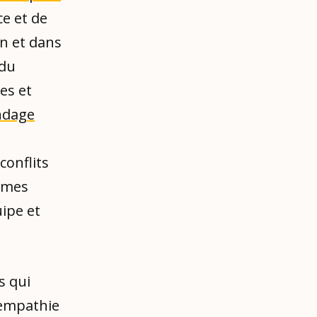
ce et de
on et dans
 du
es et
ondage
conflits
mmes
uipe et
s qui
’empathie