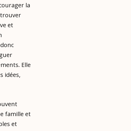
ncourager la
, trouver
ve et
n
t donc
éguer
ments. Elle
s idées,
souvent
e famille et
bles et