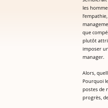
les hommes.
l’empathie,
management
que compéti
plutôt attr
imposer un
manager.
Alors, quel
Pourquoi l
postes de m
progrès, d