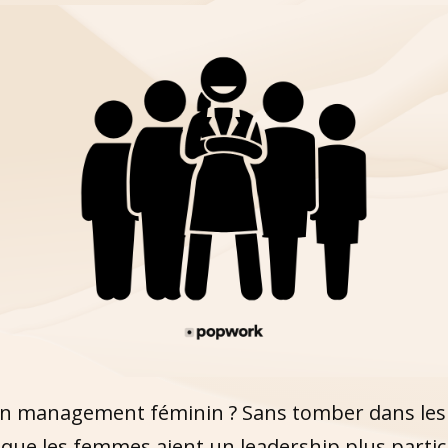
 un management féminin ? Sans tomber dans les c
que les femmes aient un leadership plus partic