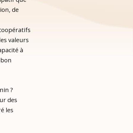
ion, de
coopératifs
les valeurs
apacité à
n bon
nin ?
ur des
é les