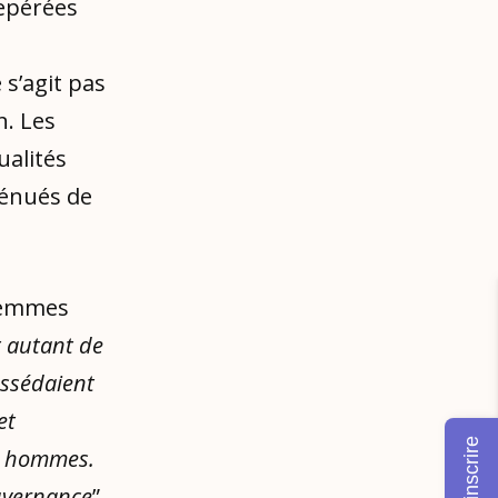
repérées
s’agit pas
. Les
ualités
dénués de
 femmes
 autant de
ossédaient
et
M'inscrire
es hommes.
ouvernance
”,