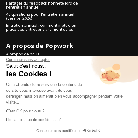
Partager du feedback honnête lors de
l'entretien annuel
40 questions pour l'entretien annuel
(version 2026)
Entretien annuel : comment mettre en
place des entretiens vraiment utiles
A propos de Popwork
À propos de nous
Continuer sans accepter
Réserver une démo
Salut c'est nous..
Tarifs
les Cookies !
Essayer Popwork
On a attendu d'être sûrs que le contenu de
ce site vous intéresse avant de vous
déranger, mais on aimerait bien vous accompagner pendant votre
Réflexions et conseils sur le
visite...
management d'équipe et le
C'est OK pour vous ?
leadership
Lire la politique de confidentialité
© People over Process SAS
Consentements certifiés par