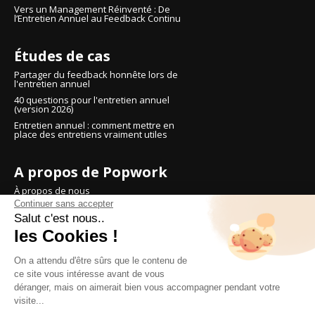
Vers un Management Réinventé : De
l’Entretien Annuel au Feedback Continu
Études de cas
Partager du feedback honnête lors de
l'entretien annuel
40 questions pour l'entretien annuel
(version 2026)
Entretien annuel : comment mettre en
place des entretiens vraiment utiles
A propos de Popwork
À propos de nous
Continuer sans accepter
Réserver une démo
Salut c'est nous..
Tarifs
les Cookies !
Essayer Popwork
On a attendu d'être sûrs que le contenu de
ce site vous intéresse avant de vous
déranger, mais on aimerait bien vous accompagner pendant votre
Réflexions et conseils sur le
visite...