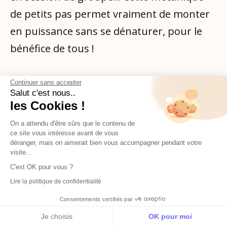
de petits pas permet vraiment de monter
en puissance sans se dénaturer, pour le
bénéfice de tous !
Continuer sans accepter
Salut c'est nous..
ÉCRIT PAR
les Cookies !
Johann Molinari
On a attendu d'être sûrs que le contenu de
Cofondateur de Popwork, la solution tout-
ce site vous intéresse avant de vous
en-un de management. Ex-Google, Waze,
déranger, mais on aimerait bien vous accompagner pendant votre
PrestaShop.
visite...
https://www.linkedin.com/in/johannmolinari
/
C'est OK pour vous ?
Lire la politique de confidentialité
TAGS
Consentements certifiés par
Réflexions sur le Management
Je choisis
OK pour moi
M'inscrire
Français