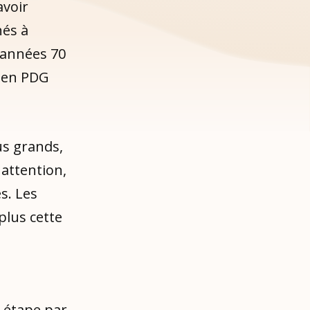
avoir
nés à
s années 70
cien PDG
us grands,
 attention,
s. Les
plus cette
 étape par