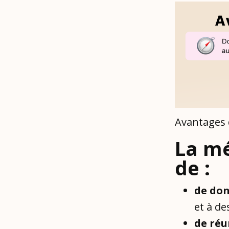
Avantages 
La mé
de :
de do
et à de
de réu