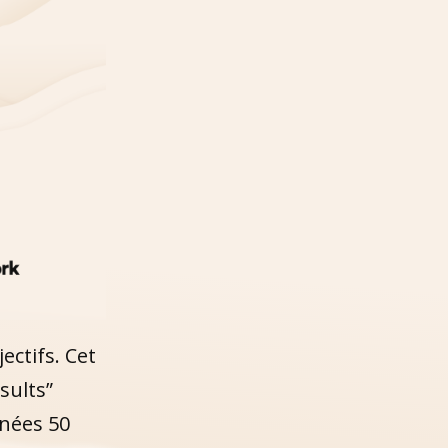
ctifs. Cet
sults”
nnées 50