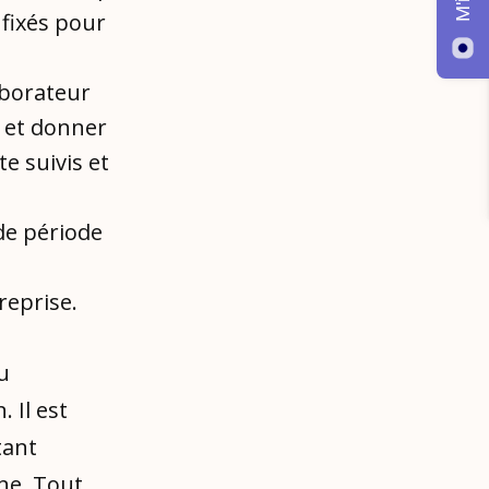
fixés pour
borateur
s et donner
te suivis et
de période
reprise.
u
 Il est
tant
ne. Tout