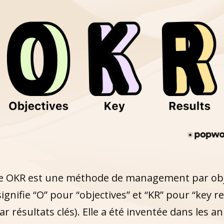
 OKR est une méthode de management par obje
gnifie “O” pour “objectives” et “KR” pour “key re
par résultats clés). Elle a été inventée dans les a