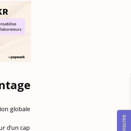
antage
sion globale
M'inscrire
ur d’un cap