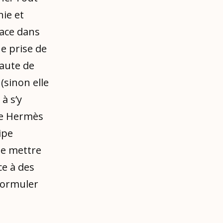
nie et
lace dans
ne prise de
faute de
 (sinon elle
à s’y
me Hermès
ipe
te mettre
ce à des
 formuler