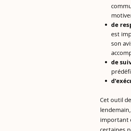
commun
motiver
de res
est imp
son avi
accomp
de sui
prédéf
d’exéc
Cet outil 
lendemain, 
important 
certaines p