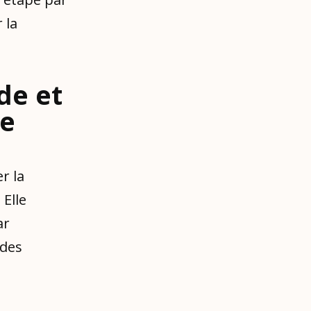
 la
de et
se
r la
 Elle
ar
 des