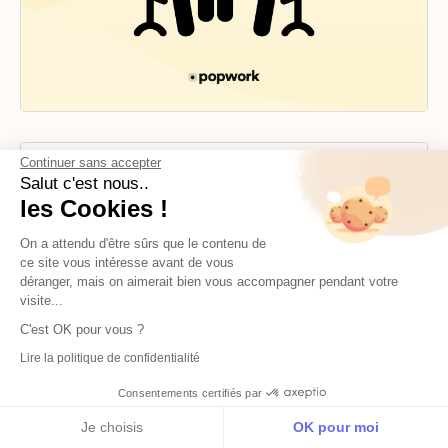
Continuer sans accepter
Salut c'est nous..
les Cookies !
Personnalisez les questions des
check-ins de votre équipe !
On a attendu d'être sûrs que le contenu de
ce site vous intéresse avant de vous
Adaptez les questions du modèle Popwork à
déranger, mais on aimerait bien vous accompagner pendant votre
votre culture d’équipe, ajoutez, ré-ordonnez
visite...
ou supprimez des questions. Les managers
C'est OK pour vous ?
peuvent désormais faire du check-in
Lire la politique de confidentialité
Popwork le check-in dont leur équipe a
Consentements certifiés par
besoin.…
Je choisis
OK pour moi
M'inscrire
Français