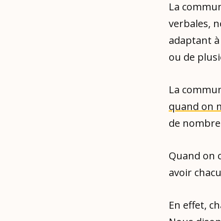
La communic
verbales, n
adaptant à 
ou de plus
La commun
quand on 
de nombreu
Quand on c
avoir chacu
En effet, c