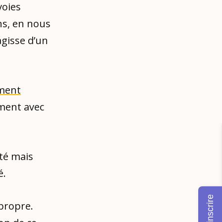
voies
ns, en nous
agisse d’un
ment
ement avec
té mais
é.
M'inscrire
 propre.