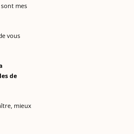
s sont mes
 de vous
a
les de
ître, mieux