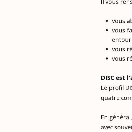
Il vous ren
vous ab
vous fa
entour
vous r
vous r
DISC est 
Le profil D
quatre co
En général
avec souve