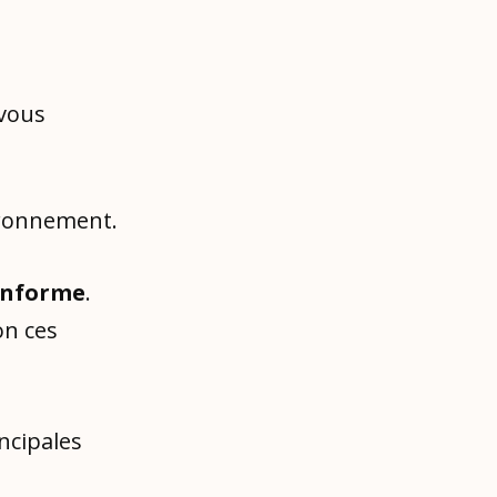
 vous
ironnement.
Conforme
.
on ces
ncipales