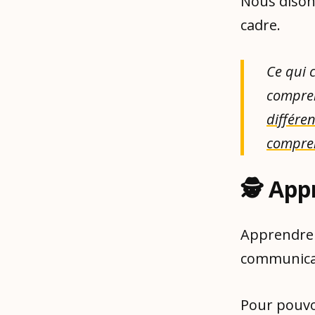
Nous dison
cadre.
Ce qui 
compren
différe
compre
🕵️ Ap
Apprendre 
communica
Pour pouvoi