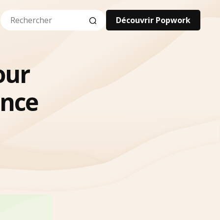
Découvrir Popwork
our
ance