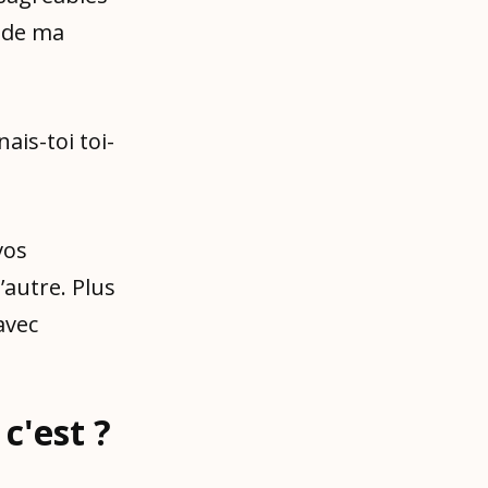
 de ma
ais-toi toi-
vos
’autre. Plus
avec
c'est ?