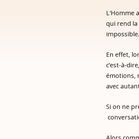
L'Homme a c
qui rend la
impossible
En effet, 
c’est-à-dir
émotions, 
avec autan
Si on ne pr
conversatio
Alors comm