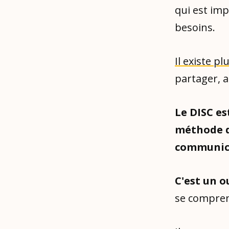
qui est im
besoins.
Il existe p
partager, a
Le DISC e
méthode 
communica
C'est un o
se comprend