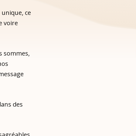
, unique, ce
e voire
ous sommes,
nos
 message
dans des
ésagréables