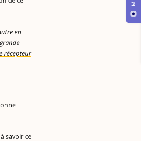
on de ce
autre en
 grande
le récepteur
 bonne
à savoir ce